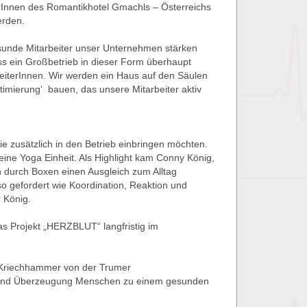
erInnen des Romantikhotel Gmachls – Österreichs
erden.
gesunde Mitarbeiter unser Unternehmen stärken
ass ein Großbetrieb in dieser Form überhaupt
rbeiterInnen. Wir werden ein Haus auf den Säulen
mierung‘ bauen, das unsere Mitarbeiter aktiv
e zusätzlich in den Betrieb einbringen möchten.
eine Yoga Einheit. Als Highlight kam Conny König,
n durch Boxen einen Ausgleich zum Alltag
o gefordert wie Koordination, Reaktion und
 König.
as Projekt „HERZBLUT“ langfristig im
d Kriechhammer von der Trumer
ion und Überzeugung Menschen zu einem gesunden