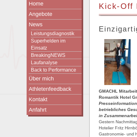
Home
Kick-Off
Angebote
News
Einzigart
Leistungsdiagnostik
Superhelden im
Einsatz
BreakingNEWS
Laufanalyse
Back to Performance
Über mich
Athletenfeedback
GMACHL Mitarbeit
Romantik Hotel Gm
Kontakt
Presseinformation,
Anfahrt
betriebliches Ges
in Zusammenarbeit
Gestern Nachmittag
Hotelier Fritz Hirnb
Gastronomie- und H