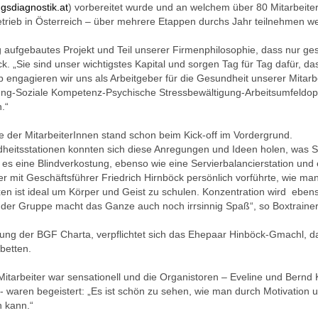
gsdiagnostik.at
) vorbereitet wurde und an welchem über 80 Mitarbeit
etrieb in Österreich – über mehrere Etappen durchs Jahr teilnehmen w
stig aufgebautes Projekt und Teil unserer Firmenphilosophie, dass nur 
k. „Sie sind unser wichtigstes Kapital und sorgen Tag für Tag dafür, d
lb engagieren wir uns als Arbeitgeber für die Gesundheit unserer Mita
g-Soziale Kompetenz-Psychische Stressbewältigung-Arbeitsumfeldopti
.“
e der MitarbeiterInnen stand schon beim Kick-off im Vordergrund.
heitsstationen konnten sich diese Anregungen und Ideen holen, was Si
s eine Blindverkostung, ebenso wie eine Servierbalancierstation und 
r mit Geschäftsführer Friedrich Hirnböck persönlich vorführte, wie ma
en ist ideal um Körper und Geist zu schulen. Konzentration wird ebens
n der Gruppe macht das Ganze auch noch irrsinnig Spaß“, so Boxtrainer
nung der BGF Charta, verpflichtet sich das Ehepaar Hinböck-Gmachl, d
betten.
itarbeiter war sensationell und die Organistoren – Eveline und Bern
k- waren begeistert: „Es ist schön zu sehen, wie man durch Motivat
n kann.“