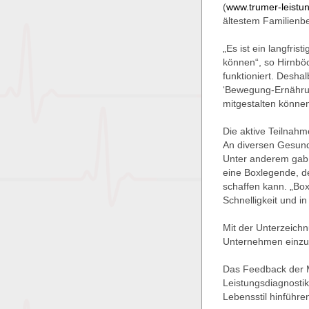
(
www.trumer-leistun
ältestem Familienb
„Es ist ein langfri
können“, so Hirnböc
funktioniert. Desha
‘Bewegung-Ernährun
mitgestalten können
Die aktive Teilnahm
An diversen Gesund
Unter anderem gab e
eine Boxlegende, de
schaffen kann. „Box
Schnelligkeit und i
Mit der Unterzeich
Unternehmen einzu
Das Feedback der M
Leistungsdiagnosti
Lebensstil hinführe