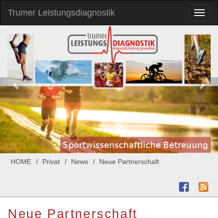
Trumer Leistungsdiagnostik
Toggl
naviga
HOME
Privat
News
Neue Partnerschaft
Neue Partnerschaft