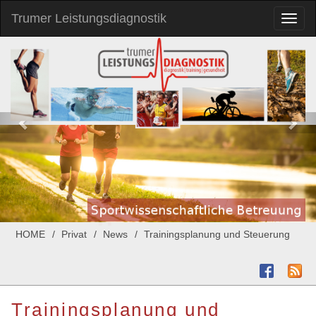
Trumer Leistungsdiagnostik
Toggl
naviga
HOME
Privat
News
Trainingsplanung und Steuerung
Trainingsplanung und