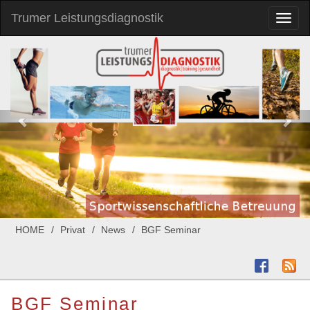
Trumer Leistungsdiagnostik
Toggl
naviga
HOME
Privat
News
BGF Seminar
BGF Seminar