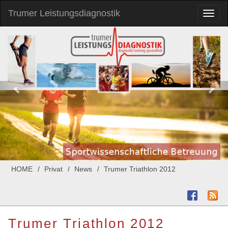
Trumer Leistungsdiagnostik
Toggl
naviga
HOME
Privat
News
Trumer Triathlon 2012
Trumer Triathlon 2012